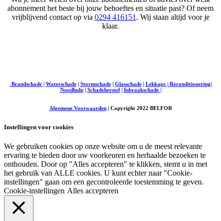
abonnement het beste bij jouw behoeftes en situatie past? Of neem
vrijblijvend contact op via
0294 416151
. Wij staan altijd voor je
klaar.
Brandschade |
Waterschade
|
Stormschade
|
Glasschade
|
Lekkage |
Reconditionering
|
Noodhulp
|
Schadeherstel
|
Inbraakschade |
Algemene Voorwaarden
| Copyright 2022 BELFOR
Instellingen voor cookies
We gebruiken cookies op onze website om u de meest relevante
ervaring te bieden door uw voorkeuren en herhaalde bezoeken te
onthouden. Door op "Alles accepteren" te klikken, stemt u in met
het gebruik van ALLE cookies. U kunt echter naar "Cookie-
instellingen" gaan om een gecontroleerde toestemming te geven.
Cookie-instellingen
Alles accepteren